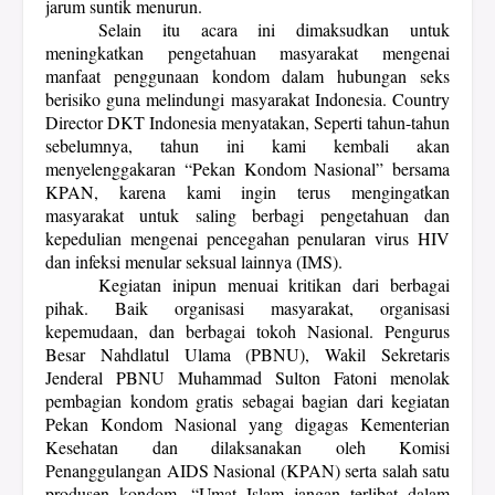
jarum suntik menurun.
Selain itu a
cara ini dimaksudkan untuk
meningkatkan pengetahuan masyarakat mengenai
manfaat penggunaan kondom dalam hubungan seks
berisiko guna melindungi masyarakat Indonesia. Country
Director DKT Indonesia menyatakan, Seperti tahun-tahun
sebelumnya, tahun ini kami kembali akan
menyelenggakaran “Pekan Kondom Nasional” bersama
KPAN, karena kami ingin terus mengingatkan
masyarakat untuk saling berbagi pengetahuan dan
kepedulian mengenai pencegahan penularan virus HIV
dan infeksi menular seksual lainnya (IMS).
Kegiatan inipun menuai kritikan dari berbagai
pihak. Baik organisasi masyarakat, organisasi
kepemudaan, dan berbagai tokoh Nasional. Pengurus
Besar Nahdlatul Ulama (PBNU), Wakil Sekretaris
Jenderal PBNU Muhammad Sulton Fatoni menolak
pembagian kondom gratis sebagai bagian dari kegiatan
Pekan Kondom Nasional yang digagas Kementerian
Kesehatan dan dilaksanakan oleh Komisi
Penanggulangan AIDS Nasional (KPAN) serta salah satu
produsen kondom. “Umat Islam jangan terlibat dalam