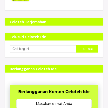
Se
Celoteh Terjemahan
Telusuri Celoteh Ide
Berlangganan Celoteh Ide
Berlangganan Konten Celoteh Ide