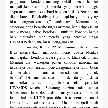
penggunaan kondom memang efektif tetapi hal ini
menjadi keharusan bagi mereka yang beresiko tinggi.
“Apa manfaatnya jika dibagi-bagi tetapi tidak benar-benar
digunakanya. Boleh dibagi-bagi tetapi hanya untuk yang
bisa menggunakan itu,” tandansnya. Menurut dia,
seseorang yang beresiko tinggi memang harus dipaksakan
untuk menggunakan kondom. Untuk itu kondom hanya
baik digunakan oleh mereka yang beresiko tinggi
HIV/AIDS dan yang biasa menggunakan.
Selain itu, Ketua PP Muhammadiyah Yunahar
Ilyas mengatakan, mengecam keras upaya Menkes
membagikan kondom secara gratis ke khalayak umum.
Menurut dia, walaupun pekan kondom nasional ini
tujuannya baik, namun penyalahgunaannya lebih besar
dan berbahaya. "Ini sama saja memudahkan orang untuk
berzina”. Dia menilai, saat ini tidak ada yang dapat
memberikan sanksi orang berzina selain penyakit
HIV/AIDS tersebut. Sekarang berzina sudah sangat
bebas, untuk itu sanksi sosial di masyarakat sudah mulai
luntur hukum KUHP pun tidak bisa memberi sanksi
karena alasan suka sama suka. Hal ini menjadi parah
ketika pemerintah malah membagi-bagikan kondom. "Ini