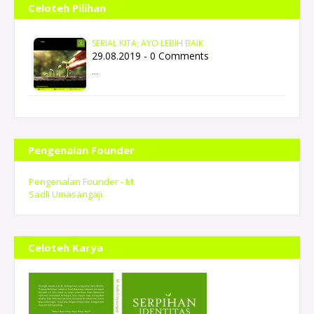
Celoteh Pilihan
SERIAL KITA; AYO LEBIH BAIK
29.08.2019 - 0 Comments
…
Pengenalan Founder
Pengenalan Founder - M.
Sadli Umasangaji
Celoteh Karya