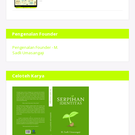
Pengenalan Founder
Pengenalan Founder - M.
Sadli Umasangaji
Celoteh Karya