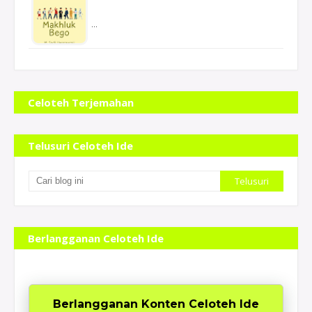
…
Se
Celoteh Terjemahan
Telusuri Celoteh Ide
Berlangganan Celoteh Ide
Berlangganan Konten Celoteh Ide