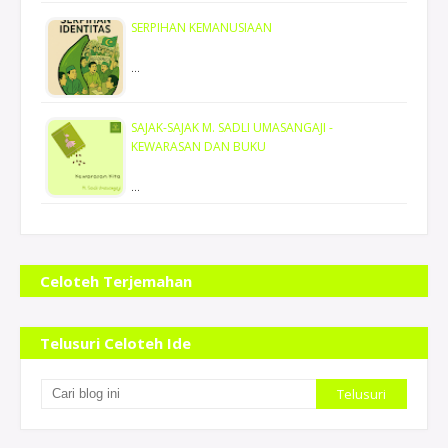
SERPIHAN KEMANUSIAAN
…
SAJAK-SAJAK M. SADLI UMASANGAJI -
KEWARASAN DAN BUKU
…
Se
Celoteh Terjemahan
Telusuri Celoteh Ide