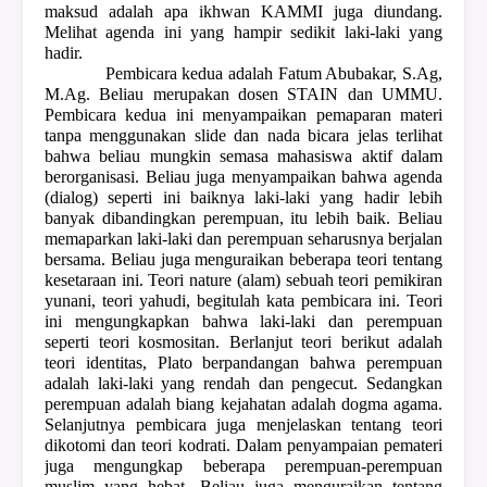
maksud adalah apa ikhwan KAMMI juga diundang.
Melihat agenda ini yang hampir sedikit laki-laki yang
hadir.
Pembicara kedua adalah Fatum Abubakar, S.Ag,
M.Ag. Beliau merupakan dosen STAIN dan UMMU.
Pembicara kedua ini menyampaikan pemaparan materi
tanpa menggunakan slide dan nada bicara jelas terlihat
bahwa beliau mungkin semasa mahasiswa aktif dalam
berorganisasi. Beliau juga menyampaikan bahwa agenda
(dialog) seperti ini baiknya laki-laki yang hadir lebih
banyak dibandingkan perempuan, itu lebih baik. Beliau
memaparkan laki-laki dan perempuan seharusnya berjalan
bersama. Beliau juga menguraikan beberapa teori tentang
kesetaraan ini. Teori nature (alam) sebuah teori pemikiran
yunani, teori yahudi, begitulah kata pembicara ini. Teori
ini mengungkapkan bahwa laki-laki dan perempuan
seperti teori kosmositan. Berlanjut teori berikut adalah
teori identitas, Plato berpandangan bahwa perempuan
adalah laki-laki yang rendah dan pengecut. Sedangkan
perempuan adalah biang kejahatan adalah dogma agama.
Selanjutnya pembicara juga menjelaskan tentang teori
dikotomi dan teori kodrati. Dalam penyampaian pemateri
juga mengungkap beberapa perempuan-perempuan
muslim yang hebat. Beliau juga menguraikan tentang