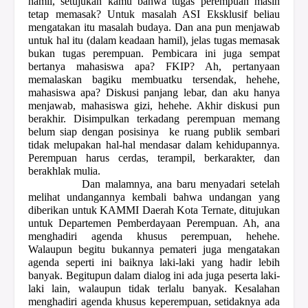
hamil, setujukan kamu bahwa tugas perempuan masih
tetap memasak? Untuk masalah ASI Eksklusif beliau
mengatakan itu masalah budaya. Dan ana pun menjawab
untuk hal itu (dalam keadaan hamil), jelas tugas memasak
bukan tugas perempuan. Pembicara ini juga sempat
bertanya mahasiswa apa? FKIP? Ah, pertanyaan
memalaskan bagiku membuatku tersendak, hehehe,
mahasiswa apa? Diskusi panjang lebar, dan aku hanya
menjawab, mahasiswa gizi, hehehe. Akhir diskusi pun
berakhir. Disimpulkan terkadang perempuan memang
belum siap dengan posisinya
ke ruang publik sembari
tidak melupakan hal-hal mendasar dalam kehidupannya.
Perempuan harus cerdas, terampil, berkarakter, dan
berakhlak mulia.
Dan malamnya, ana baru menyadari setelah
melihat undangannya kembali bahwa undangan yang
diberikan untuk KAMMI Daerah Kota Ternate, ditujukan
untuk Departemen Pemberdayaan Perempuan. Ah, ana
menghadiri agenda khusus perempuan, hehehe.
Walaupun begitu bukannya pemateri juga mengatakan
agenda seperti ini baiknya laki-laki yang hadir lebih
banyak. Begitupun dalam dialog ini ada juga peserta laki-
laki lain, walaupun tidak terlalu banyak. Kesalahan
menghadiri agenda khusus keperempuan, setidaknya ada