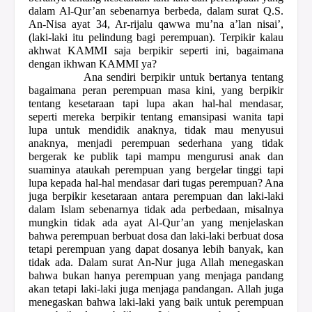
dalam Al-Qur’an sebenarnya berbeda, dalam surat Q.S.
An-Nisa ayat 34, Ar-rijalu qawwa mu’na a’lan nisai’,
(laki-laki itu pelindung bagi perempuan). Terpikir kalau
akhwat KAMMI saja berpikir seperti ini, bagaimana
dengan ikhwan KAMMI ya?
Ana sendiri berpikir untuk bertanya tentang
bagaimana peran perempuan masa kini, yang berpikir
tentang kesetaraan tapi lupa akan hal-hal mendasar,
seperti mereka berpikir tentang emansipasi wanita tapi
lupa untuk mendidik anaknya, tidak mau menyusui
anaknya, menjadi perempuan sederhana yang tidak
bergerak ke publik tapi mampu mengurusi anak dan
suaminya ataukah perempuan yang bergelar tinggi tapi
lupa kepada hal-hal mendasar dari tugas perempuan? Ana
juga berpikir kesetaraan antara perempuan dan laki-laki
dalam Islam sebenarnya tidak ada perbedaan, misalnya
mungkin tidak ada ayat Al-Qur’an yang menjelaskan
bahwa perempuan berbuat dosa dan laki-laki berbuat dosa
tetapi perempuan yang dapat dosanya lebih banyak, kan
tidak ada. Dalam surat An-Nur juga Allah menegaskan
bahwa bukan hanya perempuan yang menjaga pandang
akan tetapi laki-laki juga menjaga pandangan. Allah juga
menegaskan bahwa laki-laki yang baik untuk perempuan