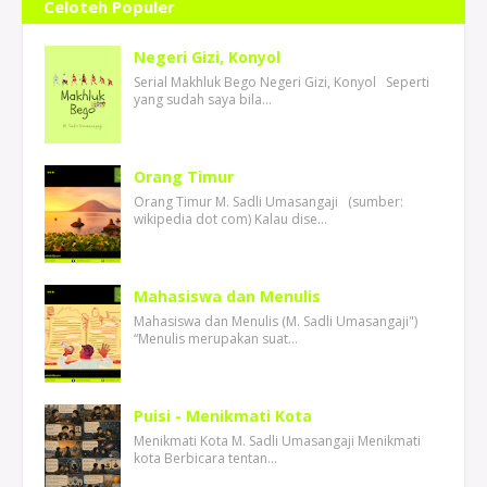
Celoteh Populer
Negeri Gizi, Konyol
Serial Makhluk Bego Negeri Gizi, Konyol Seperti
yang sudah saya bila…
Orang Timur
Orang Timur M. Sadli Umasangaji (sumber:
wikipedia dot com) Kalau dise…
Mahasiswa dan Menulis
Mahasiswa dan Menulis (M. Sadli Umasangaji")
“Menulis merupakan suat…
Puisi - Menikmati Kota
Menikmati Kota M. Sadli Umasangaji Menikmati
kota Berbicara tentan…