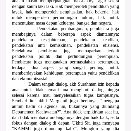
adalah masih memperjuangkan hak-haknya agar setara
dengan kaum laki-laki. Hak memperoleh pendidikan yang
layak, hak memperoleh penghasilan, hak bekerja, hak
untuk memperoleh perlindungan hukum, hak untuk
menentukan masa depan keluarga, bangsa dan negara.
Pendekatan pembangunan, pembicara juga
membaginya dalam beberapa aspek diantaranya;
pendekatan kesejahteraan, pendekatan keadilan,
pendekatan anti kemiskinan, pendekatan efisiensi.
Setelahnya pembicara juga memaparkan terkait
pendekatan politik dan perlindungan perempuan.
Pembicara juga mengatakan permasalahan perempuan,
terdapat dua aspek yang sangat penting untuk
memberdayakan kehidupan perempuan yaitu pendidikan
dan ekonomi/sosial.
Dalam tengah dialog, akh Surahman izin kepada
ana untuk tidak temani ana mengikuti dialog hingga
selesai karena mau menyelesaikan tugas kampusnya.
Sembari itu ukhti Margianti juga bertanya, “mengapa
antum hadir di agenda ini, bukannya yang diundang
Departemen Keahwatan?”. Ana tidak terpikirkan saat itu,
dan tidak membaca undangannya dengan baik-baik, serta
fokus dengan dialog di depan. Ukhti Siti juga menyapa
“KAMMI juga diundang kah?”. Mungkin yang dia