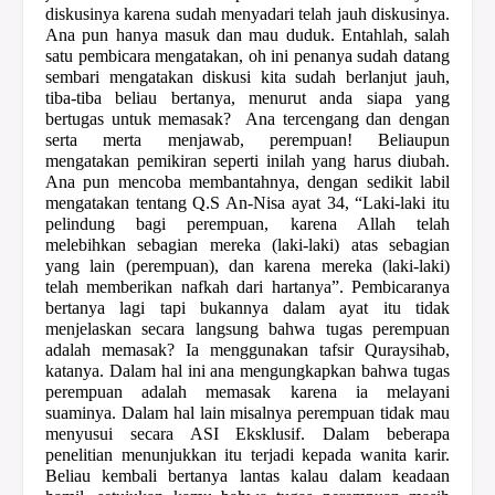
diskusinya karena sudah menyadari telah jauh diskusinya.
Ana pun hanya masuk dan mau duduk. Entahlah, salah
satu pembicara mengatakan, oh ini penanya sudah datang
sembari mengatakan diskusi kita sudah berlanjut jauh,
tiba-tiba beliau bertanya, menurut anda siapa yang
bertugas untuk memasak?
Ana tercengang dan dengan
serta merta menjawab, perempuan! Beliaupun
mengatakan pemikiran seperti inilah yang harus diubah.
Ana pun mencoba membantahnya, dengan sedikit labil
mengatakan tentang Q.S An-Nisa ayat 34, “Laki-laki itu
pelindung bagi perempuan, karena Allah telah
melebihkan sebagian mereka (laki-laki) atas sebagian
yang lain (perempuan), dan karena mereka (laki-laki)
telah memberikan nafkah dari hartanya”. Pembicaranya
bertanya lagi tapi bukannya dalam ayat itu tidak
menjelaskan secara langsung bahwa tugas perempuan
adalah memasak? Ia menggunakan tafsir Quraysihab,
katanya. Dalam hal ini ana mengungkapkan bahwa tugas
perempuan adalah memasak karena ia melayani
suaminya. Dalam hal lain misalnya perempuan tidak mau
menyusui secara ASI Eksklusif. Dalam beberapa
penelitian menunjukkan itu terjadi kepada wanita karir.
Beliau kembali bertanya lantas kalau dalam keadaan