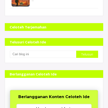
Se
Celoteh Terjemahan
Telusuri Celoteh Ide
Berlangganan Celoteh Ide
Berlangganan Konten Celoteh Ide