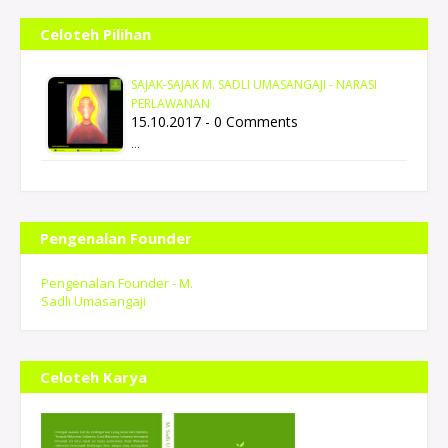
Celoteh Pilihan
SAJAK-SAJAK M. SADLI UMASANGAJI - NARASI
PERLAWANAN
15.10.2017 - 0 Comments
…
Pengenalan Founder
Pengenalan Founder - M.
Sadli Umasangaji
Celoteh Karya