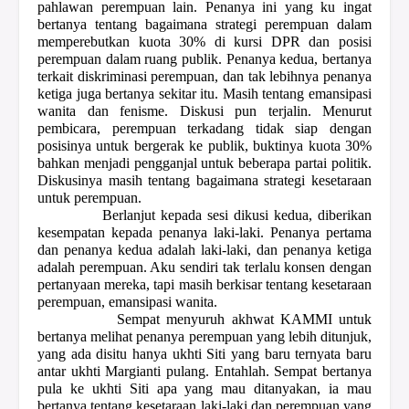
pahlawan perempuan lain. Penanya ini yang ku ingat
bertanya tentang bagaimana strategi perempuan dalam
memperebutkan kuota 30% di kursi DPR dan posisi
perempuan dalam ruang publik. Penanya kedua, bertanya
terkait diskriminasi perempuan, dan tak lebihnya penanya
ketiga juga bertanya sekitar itu. Masih tentang emansipasi
wanita dan fenisme. Diskusi pun terjalin. Menurut
pembicara, perempuan terkadang tidak siap dengan
posisinya untuk bergerak ke publik, buktinya kuota 30%
bahkan menjadi pengganjal untuk beberapa partai politik.
Diskusinya masih tentang bagaimana strategi kesetaraan
untuk perempuan.
Berlanjut kepada sesi dikusi kedua, diberikan
kesempatan kepada penanya laki-laki. Penanya pertama
dan penanya kedua adalah laki-laki, dan penanya ketiga
adalah perempuan. Aku sendiri tak terlalu konsen dengan
pertanyaan mereka, tapi masih berkisar tentang kesetaraan
perempuan, emansipasi wanita.
Sempat menyuruh akhwat KAMMI untuk
bertanya melihat penanya perempuan yang lebih ditunjuk,
yang ada disitu hanya ukhti Siti yang baru ternyata baru
antar ukhti Margianti pulang. Entahlah. Sempat bertanya
pula ke ukhti Siti apa yang mau ditanyakan, ia mau
bertanya tentang kesetaraan laki-laki dan perempuan yang