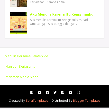
Perjalanan Kembali dala…
Aku Menulis Karena Itu Keinginanku
Aku Menulis Karena Itu Keinginanku M. Sadli
Umasangaji ”Aku bangga dengan …
Menulis Bersama Celoteh Ide
Iklan dan Kerjasama
Pedoman Media Siber
Created By
SoraTemplates
| Distributed By
Blogger Templates