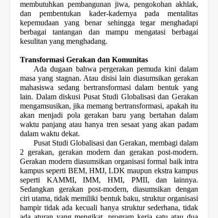
membutuhkan pembangunan jiwa, pengokohan akhlak,
dan pembentukan kader-kadernya pada mentalitas
kepemudaan yang benar sehingga tegar menghadapi
berbagai tantangan dan mampu mengatasi berbagai
kesulitan yang menghadang.
Transformasi Gerakan dan Komunitas
Ada dugaan bahwa pergerakan pemuda kini dalam
masa yang stagnan. Atau disisi lain diasumsikan gerakan
mahasiswa sedang bertransformasi dalam bentuk yang
lain. Dalam diskusi Pusat Studi Globalisasi dan Gerakan
mengamsusikan, jika memang bertransformasi, apakah itu
akan menjadi pola gerakan baru yang bertahan dalam
waktu panjang atau hanya tren sesaat yang akan padam
dalam waktu dekat.
Pusat Studi Globalisasi dan Gerakan, membagi dalam
2 gerakan, gerakan modern dan gerakan post-modern.
Gerakan modern diasumsikan organisasi formal baik intra
kampus seperti BEM, HMJ, LDK maupun ekstra kampus
seperti KAMMI, IMM, HMI, PMII, dan lainnya.
Sedangkan gerakan post-modern, diasumsikan dengan
ciri utama, tidak memiliki bentuk baku, struktur organisasi
hampir tidak ada kecuali hanya struktur sederhana, tidak
ada aturan yang mengikat, program kerja satu atau dua