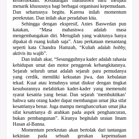
kemerdekaan. Kedatangan mahasiswa baru menjadi
menarik khususnya bagi berbagai organisasi kepemudaan.
Dan seharusnya begitu. Karena inilah momentum
perekrutan. Dan inilah akar peradaban kita.
Sehingga dengan ekspresif, Anies Baswedan pun
katakan, “Masa mahasiswa adalah masa
mengembangakan diri. Merugilah yang waktunya hanya
dipakai di ruang kuliah saja”. Atau perkataan menantang
seperti kata Chandra Hamzah, “Kuliah adalah
hobby,
aktivis itu wajib”.
Dan inilah akar, “Sesungguhnya kader adalah rahasia
kehidupan umat dan motor penggerak kebangkitannya.
Sejarah seluruh umat adalah sejarah para pemudanya
yang cerdik, memiliki kekuatan jiwa, dan kebulatan
tekad. Kuat atau lemahnya umat diukur dengan tingkat
kesuburannya melahirkan kader-kader yang memenuhi
syarat kesatria yang benar. Dan sejarah ‘membuktikan’
bahwa satu orang kader dapat membangun umat jika sifat
kesatrianya benar. Juga mampu menghancurkan umat jika
sifat kesatrianya di arahkan pada aspek penghancuran,
bukan pembangunan”. Kiranya begitulah uraian Imam
Hasan al-Banna.
Momentum perekrutan akan bertolak dari tantangan
kekinian pada sebuah gerakan kepemudaan